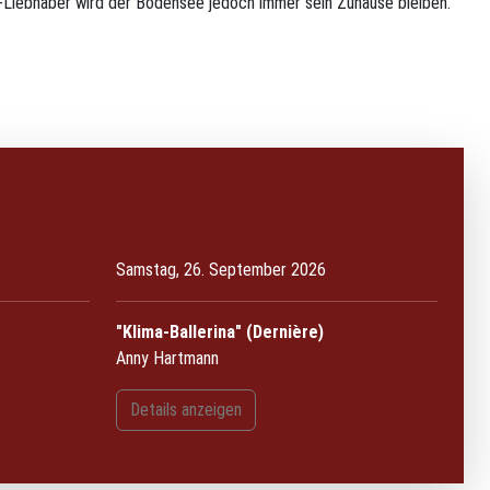
r-Liebhaber wird der Bodensee jedoch immer sein Zuhause bleiben.
Samstag, 26. September 2026
"Klima-Ballerina" (Dernière)
Anny Hartmann
Details anzeigen