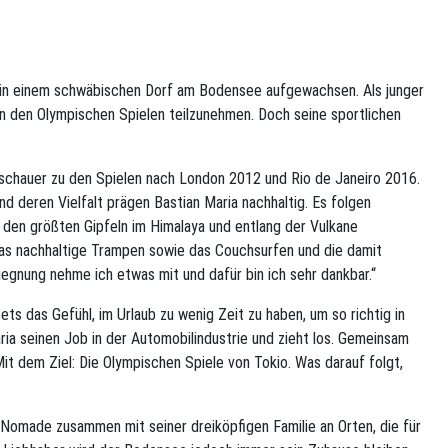
st in einem schwäbischen Dorf am Bodensee aufgewachsen. Als junger
an den Olympischen Spielen teilzunehmen. Doch seine sportlichen
 Zuschauer zu den Spielen nach London 2012 und Rio de Janeiro 2016.
d deren Vielfalt prägen Bastian Maria nachhaltig. Es folgen
 den größten Gipfeln im Himalaya und entlang der Vulkane
 das nachhaltige Trampen sowie das Couchsurfen und die damit
gnung nehme ich etwas mit und dafür bin ich sehr dankbar.“
ets das Gefühl, im Urlaub zu wenig Zeit zu haben, um so richtig in
ria seinen Job in der Automobilindustrie und zieht los. Gemeinsam
Mit dem Ziel: Die Olympischen Spiele von Tokio. Was darauf folgt,
r Nomade zusammen mit seiner dreiköpfigen Familie an Orten, die für