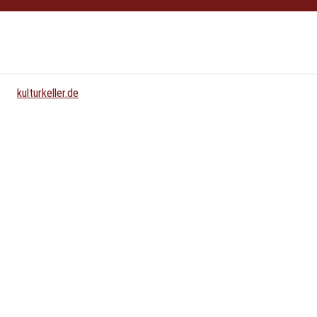
{{ bs5.template.a18y.jump_to_content }}
kulturkeller.de