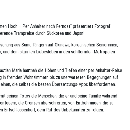
men Hoch – Per Anhalter nach Fernost“ präsentiert Fotograf
nierende Trampreise durch Südkorea und Japan!
ischung aus Sumo-Ringern auf Okinawa, koreanischen Seniorinnen,
 und dem skurrilen Liebesleben in den schillernden Metropolen
Bastian Maria hautnah die Höhen und Tiefen einer per Anhalter-Reise
ing in fremden Wohnzimmern bis zu unerwarteten Begegnungen auf
einen, die selbst die besten Übersetzungs-Apps überforderten.
 mit seinen Fotos die Menschen, die er und seine Familie während
enteuern, die Grenzen überschreiten, von Entbehrungen, die zu
hen Entschlossenheit, dem Ruf des Unbekannten zu folgen.