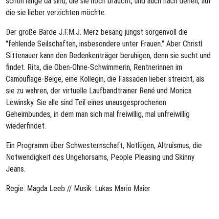
schon lange da sind, die sie noch braucht, und auch nach denen, auf
die sie lieber verzichten möchte.
Der große Barde J.F.M.J. Merz besang jüngst sorgenvoll die
"fehlende Seilschaften, insbesondere unter Frauen." Aber Christl
Sittenauer kann den Bedenkenträger beruhigen, denn sie sucht und
findet. Rita, die Oben-Ohne-Schwimmerin, Rentnerinnen im
Camouflage-Beige, eine Kollegin, die Fassaden lieber streicht, als
sie zu wahren, der virtuelle Laufbandtrainer René und Monica
Lewinsky. Sie alle sind Teil eines unausgesprochenen
Geheimbundes, in dem man sich mal freiwillig, mal unfreiwillig
wiederfindet.
Ein Programm über Schwesternschaft, Notlügen, Altruismus, die
Notwendigkeit des Ungehorsams, People Pleasing und Skinny
Jeans.
Regie: Magda Leeb // Musik: Lukas Mario Maier