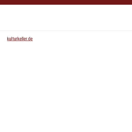
{{ bs5.template.a18y.jump_to_content }}
kulturkeller.de