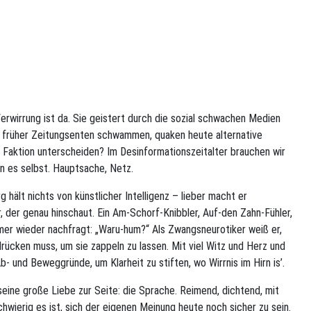
erwirrung ist da. Sie geistert durch die sozial schwachen Medien
 früher Zeitungsenten schwammen, quaken heute alternative
 Faktion unterscheiden? Im Desinformationszeitalter brauchen wir
n es selbst. Hauptsache, Netz.
g hält nichts von künstlicher Intelligenz – lieber macht er
r, der genau hinschaut. Ein Am-Schorf-Knibbler, Auf-den Zahn-Fühler,
mer wieder nachfragt: „Waru-hum?“ Als Zwangsneurotiker weiß er,
drücken muss, um sie zappeln zu lassen. Mit viel Witz und Herz und
b- und Beweggründe, um Klarheit zu stiften, wo Wirrnis im Hirn is’.
eine große Liebe zur Seite: die Sprache. Reimend, dichtend, mit
hwierig es ist, sich der eigenen Meinung heute noch sicher zu sein.